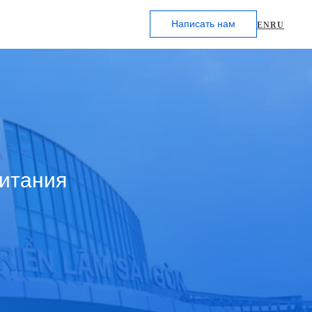
Написать нам
EN
RU
итания