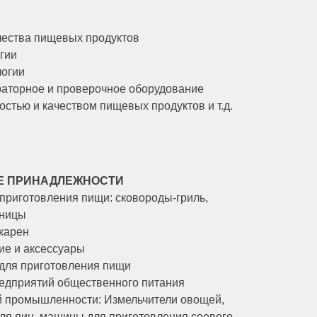
ачества пищевых продуктов
гии
логии
раторное и проверочное оборудование
стью и качеством пищевых продуктов и т.д.
Е ПРИНАДЛЕЖНОСТИ
приготовления пищи: сковороды-гриль,
жницы
карен
ие и аксессуары
 для приготовления пищи
едприятий общественного питания
 промышленности: Измельчители овощей,
для яиц, машины для приготовления соевого