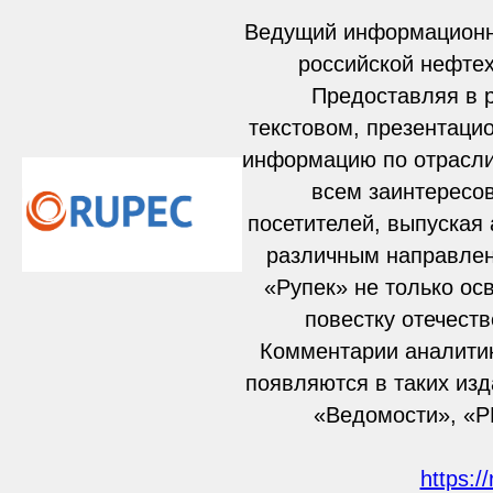
Ведущий информационно
российской нефтех
Предоставляя в 
текстовом, презентаци
информацию по отрасли
всем заинтересо
посетителей, выпуская 
различным направлен
«Рупек» не только ос
повестку отечест
Комментарии аналитик
появляются в таких изд
«Ведомости», «РБ
https:/