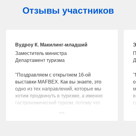
Отзывы участников
Вудроу К. Макилинг-младший
Э
Заместитель министра
П
Департамент туризма
Д
"Поздравляем с открытием 16-ой
"
выставки MAFBEX. Как вы знаете, это
о
одно из тех направлений, которые мы
м
хотим продвинуть в туризме, а именно
в
гастрономический туризм, потому что
с
еда - это единственный ресурс, который
п
объединяет всех.
е
И, посмотрите, здесь, в World Trade
д
Center собрались все.
с