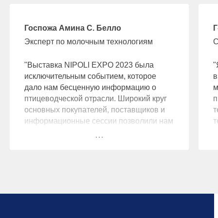
Госпожа Амина С. Белло
Г
Эксперт по молочным технологиям
С
"Выставка NIPOLI EXPO 2023 была
"
исключительным событием, которое
в
дало нам бесценную информацию о
м
птицеводческой отрасли. Широкий круг
п
основных покупателей, поставщиков и
т
информационные сессии позволили нам
т
быть в курсе последних маркетинговых
и
идей и тенденций. Мы благодарны за
о
возможность пообщаться с лидерами
и
отрасли и установить плодотворные
э
партнерские отношения. До встречи на
м
выставке NIPOLI EXPO 2024"
в
о
п