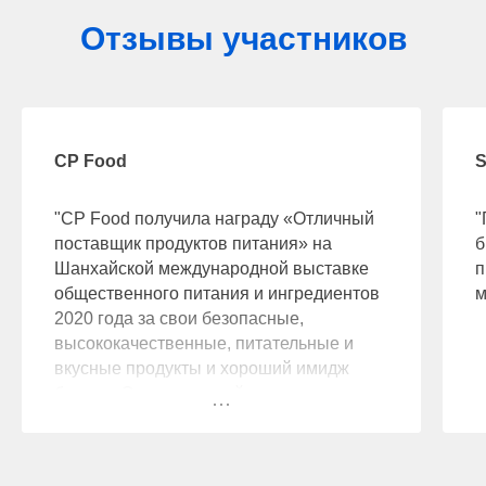
Отзывы участников
CP Food
S
"CP Food получила награду «Отличный
"
поставщик продуктов питания» на
б
Шанхайской международной выставке
п
общественного питания и ингредиентов
м
2020 года за свои безопасные,
высококачественные, питательные и
вкусные продукты и хороший имидж
бренда. Это уже третий раз подряд,
когда CP Food получает награду с
момента участия в 2018 году."