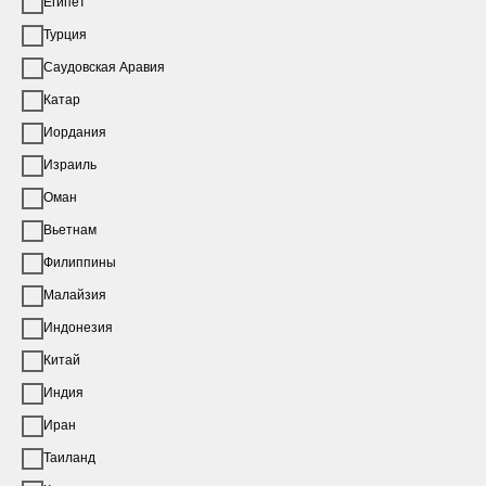
Египет
Турция
Саудовская Аравия
Катар
Иордания
Израиль
Оман
Вьетнам
Филиппины
Малайзия
Индонезия
Китай
Индия
Иран
Таиланд